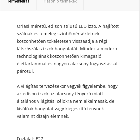
Termékleírás
Hasonló termékek
Óriási méretű, edison stílusú LED izzó. A hajlított
szálnak és a meleg színhőmérsékletnek
köszönhetően tökéletesen visszaadja a régi
látszószálas izzók hangulatát. Mindez a modern
technológiának köszönhetően kimagasló
élettartammal és nagyon alacsony fogyasztással
párosul.
A világítás tervezésekor vegyék figyelembe, hogy
az edison izzók az alacsony fényerő miatt
általános világítási célokra nem alkalmasak, de
kíválóak hangulat vagy kiegészítő fénynek
valamint dizájn elemnek.
Foglalat: E27