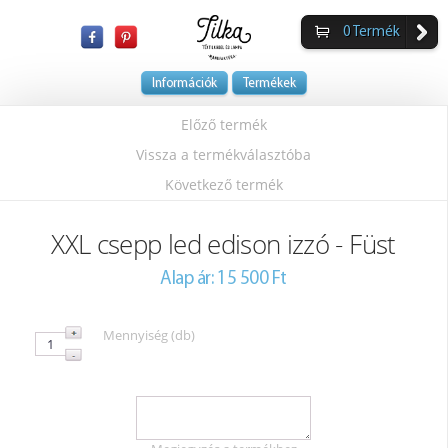
0
Termék
Információk
Termékek
Előző termék
Vissza a termékválasztóba
Következő termék
XXL csepp led edison izzó - Füst
Alap ár: 15 500 Ft
Mennyiség (db)