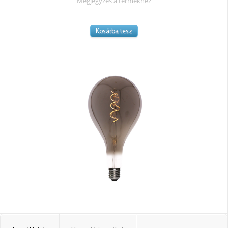
Megjegyzés a termékhez