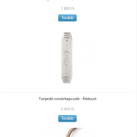
1 800 Ft
Tovább
Torpedó zsinórkapcsoló - Átlátszó
2 450 Ft
Tovább