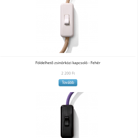
Földelhető zsinórközi kapcsoló - Fehér
2 200 Ft
Tovább