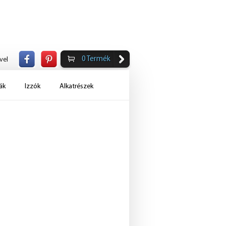
0
Termék
vel
ák
Izzók
Alkatrészek