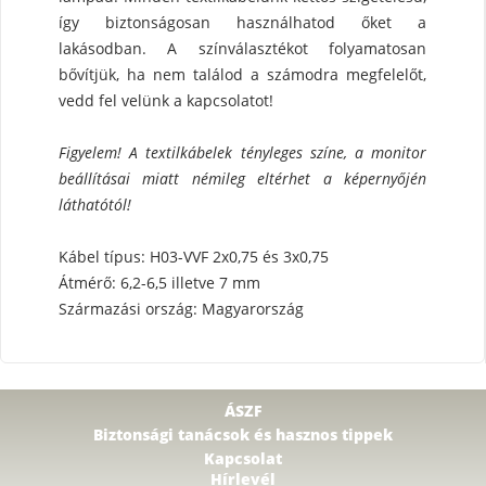
így biztonságosan használhatod őket a
lakásodban. A színválasztékot folyamatosan
bővítjük, ha nem találod a számodra megfelelőt,
vedd fel velünk a kapcsolatot!
Figyelem! A textilkábelek tényleges színe, a monitor
beállításai miatt némileg eltérhet a képernyőjén
láthatótól!
Kábel típus: H03-VVF 2x0,75 és 3x0,75
Átmérő: 6,2-6,5 illetve 7 mm
Származási ország: Magyarország
ÁSZF
Biztonsági tanácsok és hasznos tippek
Kapcsolat
Hírlevél