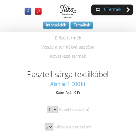
0
Termék
Információk
Termékek
Előző termék
Vissza a termékválasztóba
Következő termék
Pasztell sárga textilkábel
Alap ár: 1 000 Ft
Kábel felár: 0 Ft
Kábel hossza (m)
Kábel ereinek száma