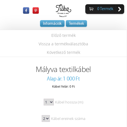
0
Termék
Információk
Termékek
Előző termék
Vissza a termékválasztóba
Következő termék
Mályva textilkábel
Alap ár: 1 000 Ft
Kábel felár: 0 Ft
Kábel hossza (m)
Kábel ereinek száma