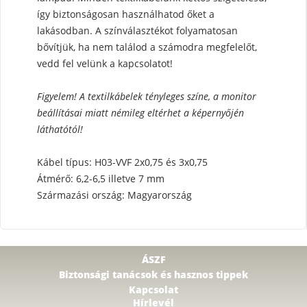
így biztonságosan használhatod őket a
lakásodban. A színválasztékot folyamatosan
bővítjük, ha nem találod a számodra megfelelőt,
vedd fel velünk a kapcsolatot!
Figyelem! A textilkábelek tényleges színe, a monitor
beállításai miatt némileg eltérhet a képernyőjén
láthatótól!
Kábel típus: H03-VVF 2x0,75 és 3x0,75
Átmérő: 6,2-6,5 illetve 7 mm
Származási ország: Magyarország
ÁSZF
Biztonsági tanácsok és hasznos tippek
Kapcsolat
Hírlevél