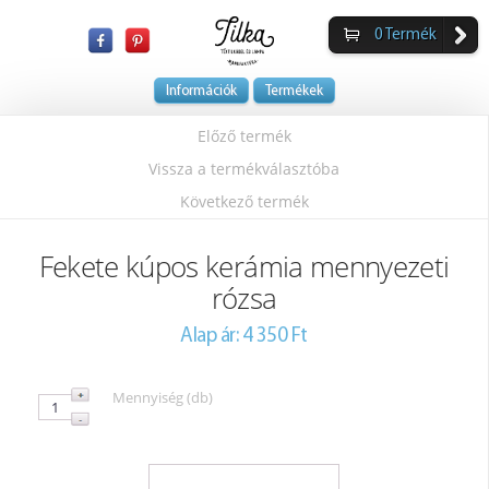
0
Termék
Információk
Termékek
Előző termék
Vissza a termékválasztóba
Következő termék
Fekete kúpos kerámia mennyezeti
rózsa
Alap ár: 4 350 Ft
Mennyiség (db)