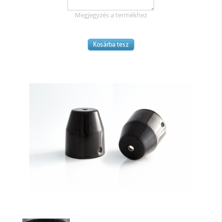
Megjegyzés a termékhez