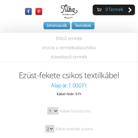
0
Termék
Információk
Termékek
Előző termék
Vissza a termékválasztóba
Következő termék
Ezüst-fekete csikos textilkábel
Alap ár: 1 000 Ft
Kábel felár: 0 Ft
Kábel hossza (m)
Kábel ereinek száma