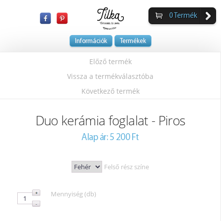
0
Termék
Információk
Termékek
Előző termék
Vissza a termékválasztóba
Következő termék
Duo kerámia foglalat - Piros
Alap ár: 5 200 Ft
Felső rész színe
Mennyiség (db)