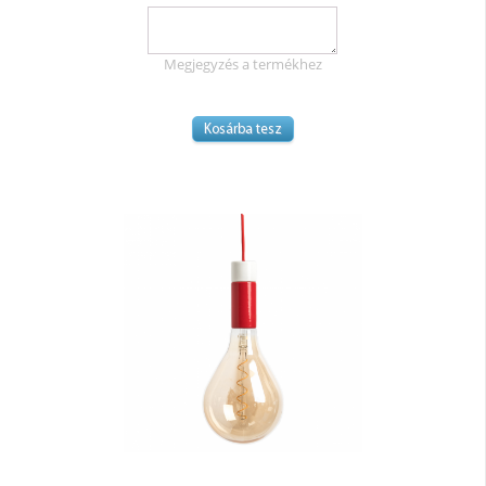
Megjegyzés a termékhez