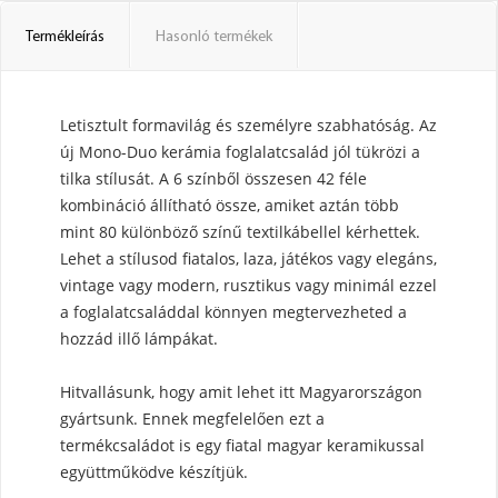
Termékleírás
Hasonló termékek
Letisztult formavilág és személyre szabhatóság. Az
új Mono-Duo kerámia foglalatcsalád jól tükrözi a
tilka stílusát. A 6 színből összesen 42 féle
kombináció állítható össze, amiket aztán több
mint 80 különböző színű textilkábellel kérhettek.
Lehet a stílusod fiatalos, laza, játékos vagy elegáns,
vintage vagy modern, rusztikus vagy minimál ezzel
a foglalatcsaláddal könnyen megtervezheted a
hozzád illő lámpákat.
Hitvallásunk, hogy amit lehet itt Magyarországon
gyártsunk. Ennek megfelelően ezt a
termékcsaládot is egy fiatal magyar keramikussal
együttműködve készítjük.