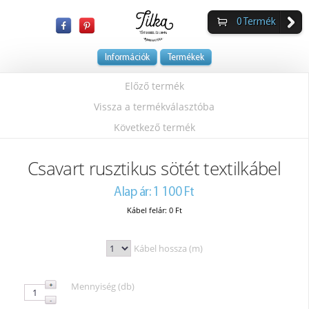
0
Termék
Információk
Termékek
Előző termék
Vissza a termékválasztóba
Következő termék
Csavart rusztikus sötét textilkábel
Alap ár: 1 100 Ft
Kábel felár: 0 Ft
Kábel hossza (m)
Mennyiség (db)