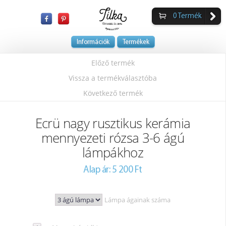
0
Termék
Információk
Termékek
Előző termék
Vissza a termékválasztóba
Következő termék
Ecrü nagy rusztikus kerámia
mennyezeti rózsa 3-6 ágú
lámpákhoz
Alap ár: 5 200 Ft
Lámpa ágainak száma