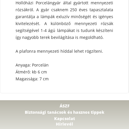
Hollóházi Porcelángyár által gyártott mennyezeti
rózsákról. A gyár csaknem 250 éves tapasztalata
garantálja a lámpák exluzív minőségét és igényes
kivitelezését. A különböző mennyezeti rózsák
segítségével 1-4 ágú lámpákat is tudunk készíteni
így nagyobb terek bevilágítása is megoldható.
A plafonra mennyezeti híddal lehet rögzíteni.
Anyaga: Porcelán
Átmérő: kb 6 cm
Magassága: 7 cm
ÁSZF
Biztonsági tanácsok és hasznos tippek
Kapcsolat
Hírlevél