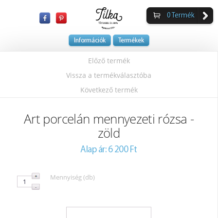
0
Termék
Információk
Termékek
Előző termék
Vissza a termékválasztóba
Következő termék
Art porcelán mennyezeti rózsa -
zöld
Alap ár: 6 200 Ft
Mennyiség (db)