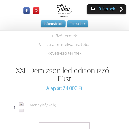
0
Termék
Információk
Termékek
Előző termék
Vissza a termékválasztóba
Következő termék
XXL Demizson led edison izzó -
Füst
Alap ár: 24 000 Ft
Mennyiség (db)