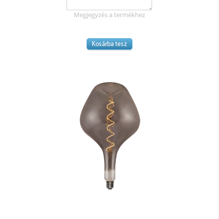
Megjegyzés a termékhez