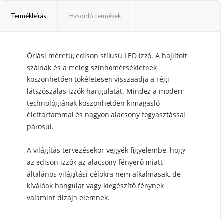
Termékleírás
Hasonló termékek
Óriási méretű, edison stílusú LED izzó. A hajlított
szálnak és a meleg színhőmérsékletnek
köszönhetően tökéletesen visszaadja a régi
látszószálas izzók hangulatát. Mindez a modern
technológiának köszönhetően kimagasló
élettartammal és nagyon alacsony fogyasztással
párosul.
A világítás tervezésekor vegyék figyelembe, hogy
az edison izzók az alacsony fényerő miatt
általános világítási célokra nem alkalmasak, de
kíválóak hangulat vagy kiegészítő fénynek
valamint dizájn elemnek.