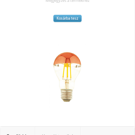
Megjegyzés a termékhez