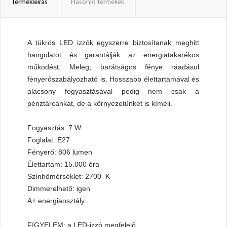
Termékleírás
Hasonló termékek
A tükrös LED izzók egyszerre biztosítanak meghitt
hangulatot és garantálják az energiatakarékos
működést. Meleg, barátságos fénye ráadásul
fényerőszabályozható is. Hosszabb élettartamával és
alacsony fogyasztásával pedig nem csak a
pénztárcánkat, de a környezetünket is kíméli.
Fogyasztás: 7 W
Foglalat: E27
Fényerő: 806 lumen
Élettartam: 15.000 óra
Színhőmérséklet: 2700 K
Dimmerelhető: igen
A+ energiaosztály
FIGYELEM: a LED-izzó megfelelő