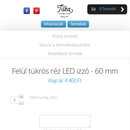
0
Termék
Információk
Termékek
Előző termék
Vissza a termékválasztóba
Következő termék
Felül tükrös réz LED izzó - 60 mm
Alap ár: 4 400 Ft
Mennyiség (db)