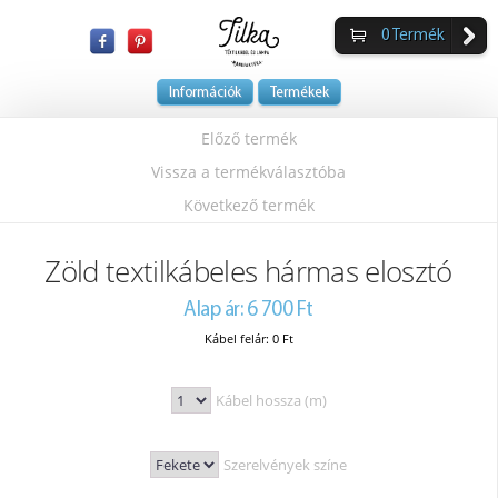
0
Termék
Információk
Termékek
Előző termék
Vissza a termékválasztóba
Következő termék
Zöld textilkábeles hármas elosztó
Alap ár: 6 700 Ft
Kábel felár: 0 Ft
Kábel hossza (m)
Szerelvények színe