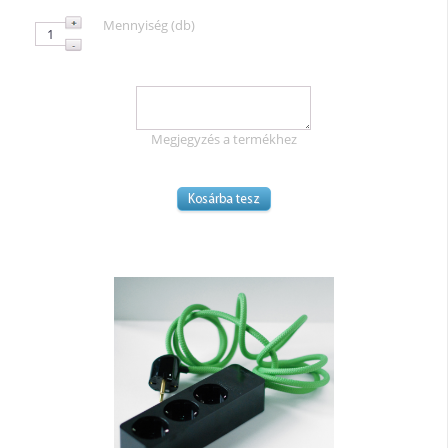
Mennyiség (db)
Megjegyzés a termékhez