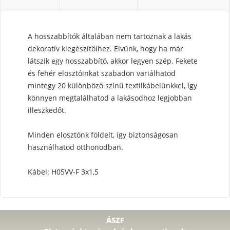
A hosszabbítók általában nem tartoznak a lakás
dekoratív kiegészítőihez. Elvünk, hogy ha már
látszik egy hosszabbító, akkor legyen szép. Fekete
és fehér elosztóinkat szabadon variálhatod
mintegy 20 különböző színű textilkábelünkkel, így
könnyen megtalálhatod a lakásodhoz legjobban
illeszkedőt.
Minden elosztónk földelt, így biztonságosan
használhatod otthonodban.
Kábel: H05VV-F 3x1,5
ÁSZF