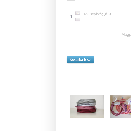
Mennyiség (db)
Megj