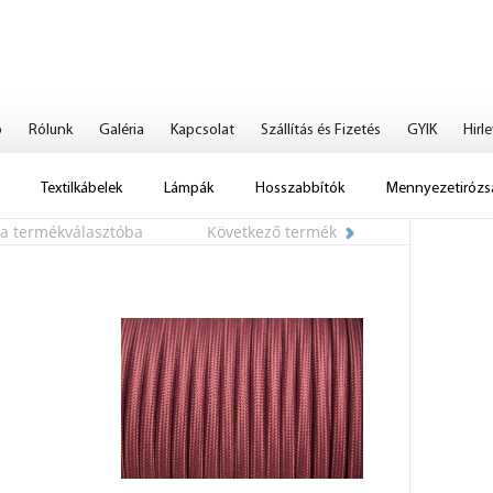
p
Rólunk
Galéria
Kapcsolat
Szállítás és Fizetés
GYIK
Hirle
Textilkábelek
Lámpák
Hosszabbítók
Mennyezetirózs
 a termékválasztóba
Következő termék