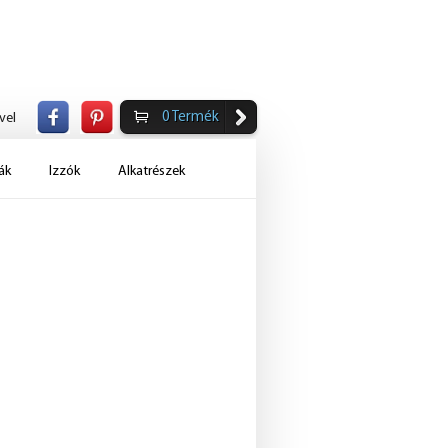
0
Termék
vel
ák
Izzók
Alkatrészek