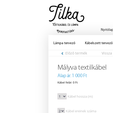
Nyitóla
Lámpa tervező
Kábelszett tervező
Előző termék
Vissza
Mályva textilkábel
Alap ár: 1 000 Ft
Kábel felár: 0 Ft
Kábel hossza (m)
Kábel ereinek száma