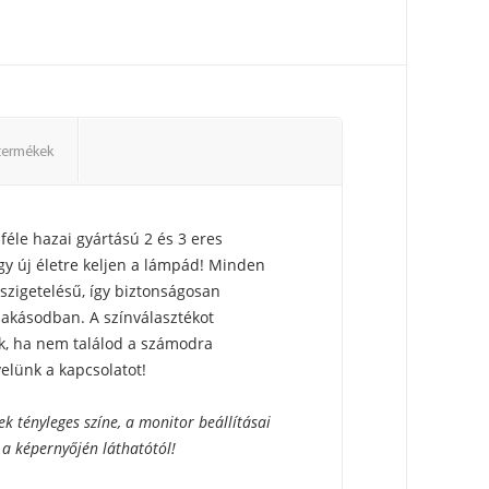
termékek
féle hazai gyártású 2 és 3 eres
gy új életre keljen a lámpád! Minden
 szigetelésű, így biztonságosan
lakásodban. A színválasztékot
k, ha nem találod a számodra
velünk a kapcsolatot!
ek tényleges színe, a monitor beállításai
 a képernyőjén láthatótól!